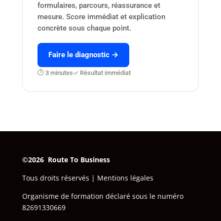
formulaires, parcours, réassurance et
mesure. Score immédiat et explication
concrète sous chaque point.
Faire le diagnostic →
⏱ 3 minutes
✓ Résultat immédiat
©2026 Route To Business
‎
Tous droits réservés |
Mentions légales
Organisme de formation déclaré sous le numéro
82691330669