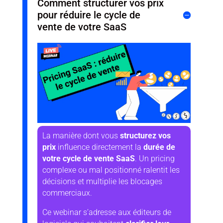
Comment structurer vos prix
pour réduire le cycle de
vente de votre SaaS
La manière dont vous
structurez vos
prix
influence directement la
durée de
votre cycle de vente SaaS
. Un pricing
complexe ou mal positionné ralentit les
décisions et multiplie les blocages
commerciaux.
Ce webinar s’adresse aux éditeurs de