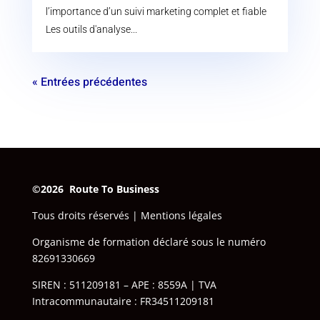
l’importance d’un suivi marketing complet et fiable
Les outils d'analyse...
« Entrées précédentes
©2026 Route To Business
‎
Tous droits réservés |
Mentions légales
Organisme de formation déclaré sous le numéro
82691330669
SIREN : 511209181 – APE : 8559A ‎| TVA
Intracommunautaire : FR34511209181