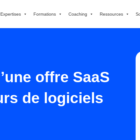
Expertises
Formations
Coaching
Ressources
So
’une offre SaaS
rs de logiciels