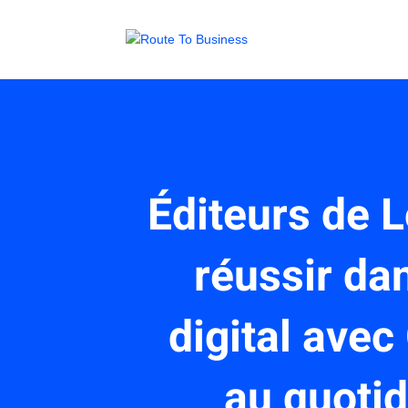
Éditeurs de L
réussir da
digital avec
au quotid