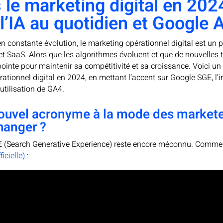
 le marketing digital en 202
l’IA au quotidien et Google A
constante évolution, le marketing opérationnel digital est un pil
s et SaaS. Alors que les algorithmes évoluent et que de nouvelles
a pointe pour maintenir sa compétitivité et sa croissance. Voici 
tionnel digital en 2024, en mettant l’accent sur Google SGE, l’in
utilisation de GA4.
ouvel acronyme à la mode des marketeu
hanger ?
GE (Search Generative Experience) reste encore méconnu. Comme
icielle)
: