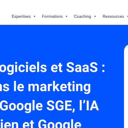
Expertises
Formations
Coaching
Ressources
ogiciels et SaaS :
ns le marketing
 Google SGE, l’IA
ien et Google