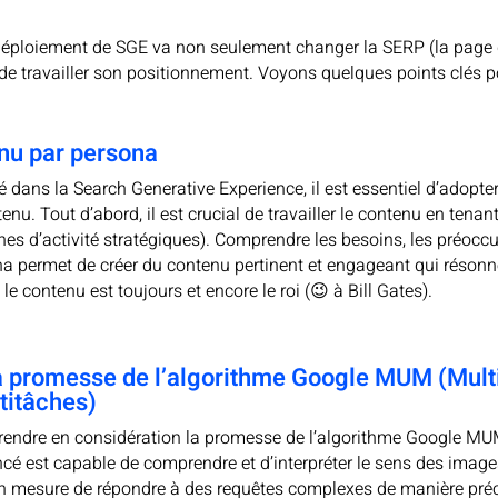
 déploiement de SGE va non seulement changer la SERP (la page 
de travailler son positionnement. Voyons quelques points clés po
enu par persona
té dans la Search Generative Experience, il est essentiel d’adopt
enu. Tout d’abord, il est crucial de travailler le contenu en tena
 d’activité stratégiques). Comprendre les besoins, les préoccup
 permet de créer du contenu pertinent et engageant qui résonne 
e contenu est toujours et encore le roi (😉 à Bill Gates).
a promesse de l’algorithme Google MUM (Mult
titâches)
e prendre en considération la promesse de l’algorithme Google M
cé est capable de comprendre et d’interpréter le sens des imag
t en mesure de répondre à des requêtes complexes de manière pré